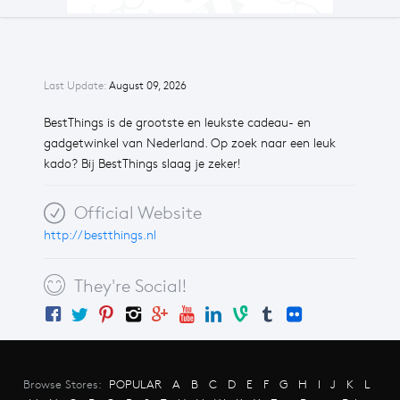
Last Update:
August 09, 2026
BestThings is de grootste en leukste cadeau- en
gadgetwinkel van Nederland. Op zoek naar een leuk
kado? Bij BestThings slaag je zeker!
Official Website
http://bestthings.nl
They're Social!
Browse Stores:
POPULAR
A
B
C
D
E
F
G
H
I
J
K
L