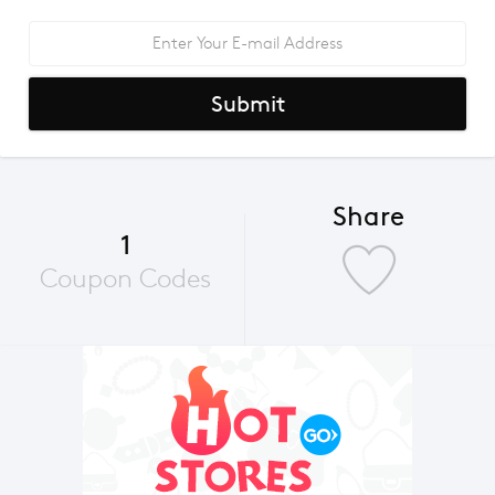
Submit
Share
1
Coupon Codes