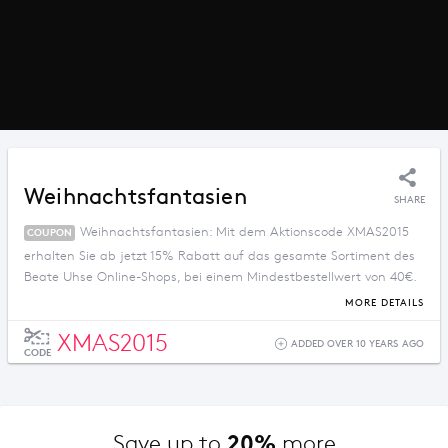
Weihnachtsfantasien
SHARE
Weihnachtsfantasien: Mit dem Aktionscode XMAS2015
COUPON
erhalten Sie ab jetzt 15% Rabatt auf das gesamte Sortiment des
Beate Uhse Online-Shops, bei einem Mindestbestellwert von 40€.
Bitte achtet darauf, dass ihr eure Bestellungen vor dem 21.
MORE DETAILS
Dezember 20:00 Uhr bestellt habt, um sie noch vor Weihnachten
XMAS2015
zu erhalten.
ADDED OVER 10 YEARS AGO
CODE
20%
Save up to 
 more