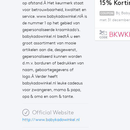
15% Korti
op afstand.Â Het keurmerk staat
voor betrouwbaarheid, kwaliteit en
Bij Bab
COUPON
service. www.babykadowinkel.nlÂ is
met 31 december 
de nummer 1 op het gebied van
gepersonaliseerde kraamkado's.
BKWKK
babykadowinkel.nl biedtÂ u een
CODE
groot assortiment van mooie
artikelen aan die, desgewenst,
gepersonaliseerd kunnen worden
d.m.v. borduren of bedrukken van
naam, geboortegegevens of
logo.Â Verder heeft
babykadowinkel.nl leuke cadeaus
voor zwangeren, mama & papa,
opa & oma en oom & tante.
Official Website
http://www.babykadowinkel.nl