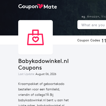
eg.
Amazon
,
Vic
1
Coupon Codes
Babykadowinkel.nl 
Coupons
Last Update:
August 06, 2026
Kraampakket of geboortekado
bestellen voor een familielid,
vriendin of collega?Â Bij
babykadowinkel.nl bent u aan het
juiste adres. babykadowinkel.nl