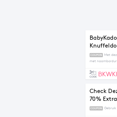
BabyKadow
Knuffeldo
Met dez
COUPON
met naamborduri
BKWK
CODE
Check De
70% Extra
Gebruik 
COUPON