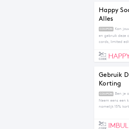
Happy So
Alles
Kan jou
COUPON
en gebruik deze c
cards, limited edi
HAPPY
CODE
Gebruik D
Korting
Ben je o
COUPON
Neem eens een kij
namelijk 15% kort
outlet items, cad
codes.
IMBUL
CODE