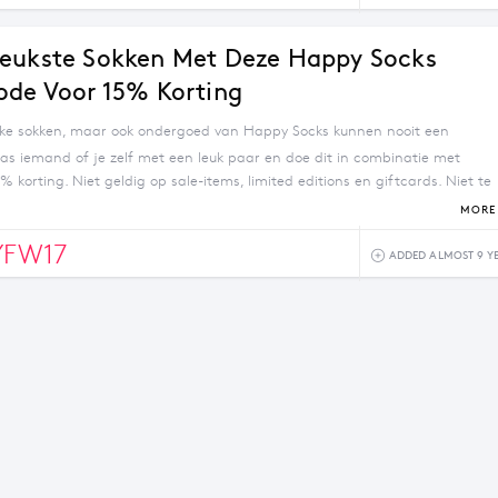
eukste Sokken Met Deze Happy Socks
ode Voor 15% Korting
ijke sokken, maar ook ondergoed van Happy Socks kunnen nooit een
ras iemand of je zelf met een leuk paar en doe dit in combinatie met
% korting. Niet geldig op sale-items, limited editions en giftcards. Niet te
andere aanbiedingen.
MORE 
YFW17
ADDED ALMOST 9 Y