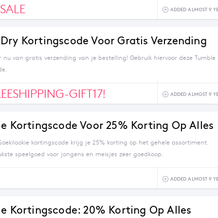
SALE
ADDED ALMOST 9 Y
Dry Kortingscode Voor Gratis Verzending
r nu van gratis verzending van je bestelling! Gebruik hiervoor deze Tumble
de.
REESHIPPING-GIFT17!
ADDED ALMOST 9 Y
ie Kortingscode Voor 25% Korting Op Alles
oekilookie kortingscode krijg je 25% korting op het gehele assortiment.
eukste speelgoed voor jongens en meisjes zeer goedkoop.
ADDED ALMOST 9 Y
ie Kortingscode: 20% Korting Op Alles