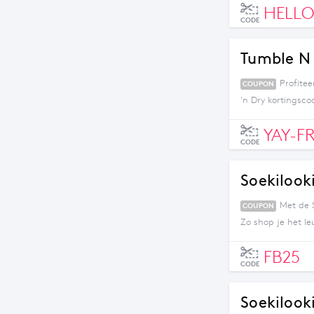
HELLO
CODE
Tumble N 
Profitee
COUPON
'n Dry kortingsco
YAY-F
CODE
Soekilook
Met de S
COUPON
Zo shop je het l
FB25
CODE
Soekilook