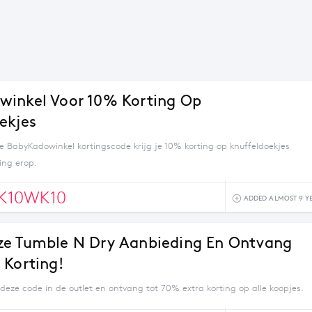
inkel Voor 10% Korting Op
ekjes
e BabyKadowinkel kortingscode krijg je 10% korting op knuffeldoekjes
ng erop.
K10WK10
ADDED ALMOST 9 Y
ze Tumble N Dry Aanbieding En Ontvang
 Korting!
deze code in de outlet en ontvang tot 70% extra korting op alle koopjes.