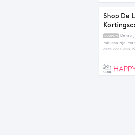
Shop De L
Kortingsc
De vrol
COUPON
miskoop zijn. Ver
deze code voor 15
combineren met 
HAPP
CODE