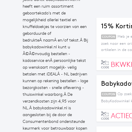
heeft een ruim assortiment
geboortekado's met de
mogelijkheid allerlei textiel en
15% Korti
knuffeldoekjes te voorzien van een
geborduurde of
Heb je e
COUPON
bedrukteÂ naamÂ en/of tekst.Â Bij
zoek naar een or
babykadowinkel.nl kunt u
artikelen in de ca
Ã©Ã©nvoudig bestellen -
kadoservice enÂ persoonlijke tekst
BKWK
op wenskaart mogelijk- veilig
CODE
betalen met iDEALÂ - NL bedrijven
kunnen op rekening bestellen - lage
Babykadow
bezorgkosten - snelle aflevering -
Op zoek
thuiswinkel waarborg.Â De
COUPON
verzendkosten zijn 4,95 voor
BabyKadowinkel k
NL.Â babykadowinkel.nl is
ACTIE
aangesloten bij de door de
CODE
Consumentenbond ondersteunde
keurmerk voor betrouwbaar kopen