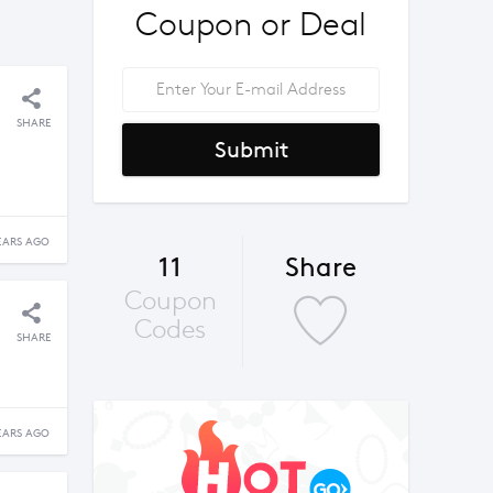
Coupon or Deal
SHARE
Submit
EARS AGO
11
Share
Coupon
Codes
SHARE
EARS AGO