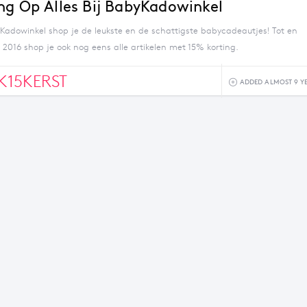
ng Op Alles Bij BabyKadowinkel
yKadowinkel shop je de leukste en de schattigste babycadeautjes! Tot en
2016 shop je ook nog eens alle artikelen met 15% korting.
15KERST
ADDED ALMOST 9 Y