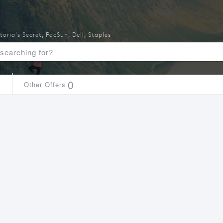
toria's Secret
,
PacSun
,
Dell
,
Staples
1
0
Other Offers