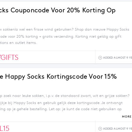
cks Couponcode Voor 20% Korting Op
w sokkenla wel een frisse wind gebruiken? Shop dan nieuwe Happy Socks
ode voor 20% korting + gratis verzending. Korting niet geldig op gift
tions en outlet items.
GIFTS
ADDED ALMOST 9 Y
e Happy Socks Kortingscode Voor 15%
p zoek naar leuke sokken, i.p.v. de standaard zwart, wit en grijze sokken?
kje bij Happy Socks en gebruik gelijk deze kortingscode. Je ontvangt
ing op je gehele bestelling. Let op: je kunt de code niet gebruiken op
eaubonnen en limited editions, en niet i.c.m. andere aanbiedingen of
MORE 
L15
ADDED ALMOST 9 Y