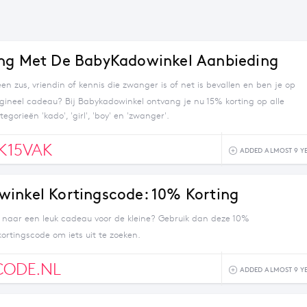
ng Met De BabyKadowinkel Aanbieding
en zus, vriendin of kennis die zwanger is of net is bevallen en ben je op
igineel cadeau? Bij Babykadowinkel ontvang je nu 15% korting op alle
tegorieën 'kado', 'girl', 'boy' en 'zwanger'.
K15VAK
ADDED ALMOST 9 Y
inkel Kortingscode: 10% Korting
 naar een leuk cadeau voor de kleine? Gebruik dan deze 10%
ortingscode om iets uit te zoeken.
CODE.NL
ADDED ALMOST 9 Y