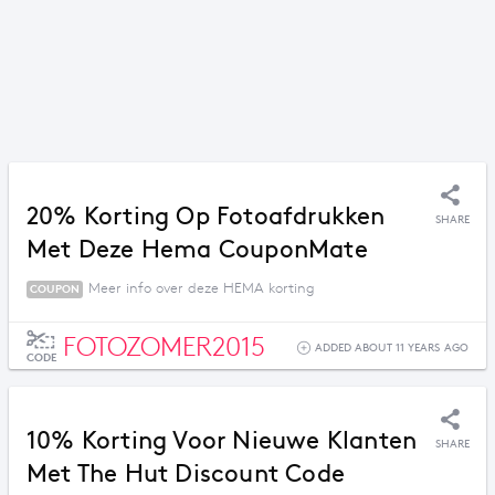
20% Korting Op Fotoafdrukken
SHARE
Met Deze Hema CouponMate
Meer info over deze HEMA korting
COUPON
FOTOZOMER2015
ADDED ABOUT 11 YEARS AGO
CODE
10% Korting Voor Nieuwe Klanten
SHARE
Met The Hut Discount Code