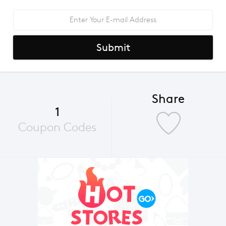
Submit
Share
1
Coupon Codes