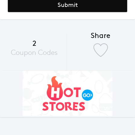
Submit
Share
2
Coupon Codes