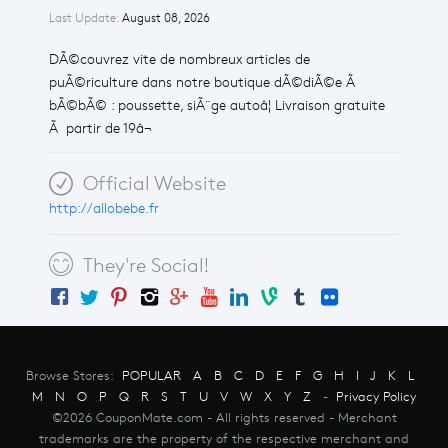
Last Update:
August 08, 2026
DÃ©couvrez vite de nombreux articles de
puÃ©riculture dans notre boutique dÃ©diÃ©e Ã
bÃ©bÃ© : poussette, siÃ¨ge autoâ¦ Livraison gratuite
Ã partir de 19â¬
Official Website
http://allobebe.fr
They're Social!
Browse Stores:
POPULAR
A
B
C
D
E
F
G
H
I
J
K
L
M
N
O
P
Q
R
S
T
U
V
W
X
Y
Z
-
Privacy Policy
©2026 CouponMate.com - All rights reserved - Merchant
trademarks are the property of the respective merchant and