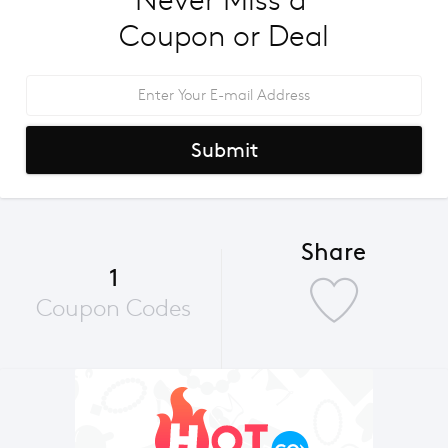
Never Miss a 
Coupon or Deal
Submit
Share
1
Coupon Codes